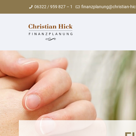
06322 / 959 827 – 1
finanzplanung@christian-hic